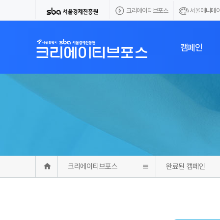
크리에이티브포스
서울애니메
캠페인
공개모집 캠페
에이전시 캠페
크리에이티브포스
완료된 캠페인