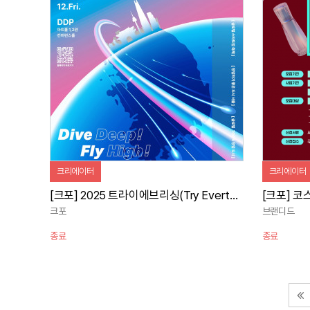
자세히 보기
크리에이터
크리에이터
[크포] 2025 트라이에브리싱(Try Everthing) 홍보단 모집
크포
브랜디드
종료
종료