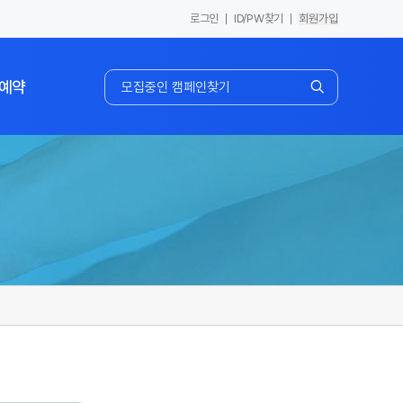
로그인
ID/PW찾기
회원가입
예약
스튜디오/장비 예약