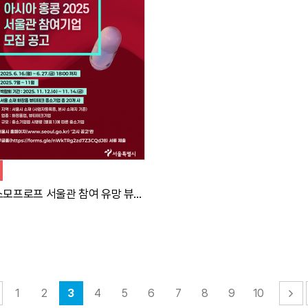
자세히 보기
[크포] 코스모프로프 서울관 참여 유망 뷰티기업 제품 홍보 콘텐츠 제작 캠페인
1
2
3
4
5
6
7
8
9
10