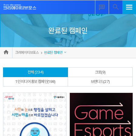
완료된 캠페인
크리에이티브포스
완료된 캠페인
전체 (234)
크포(9)
1인 미디어 홍보 캠페인(198)
브랜디드(27)
자세히 보기
자세히 보기