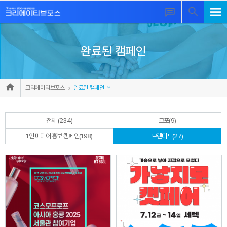
완료된 캠페인
크리에이티브포스
완료된 캠페인
전체 (234)
크포(9)
1인 미디어 홍보 캠페인(198)
브랜디드(27)
자세히 보기
자세히 보기