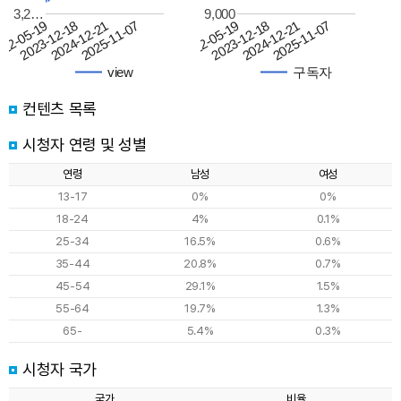
3,2…
9,000
22-05-19
2023-12-18
2022-05-19
2023-12-18
2024-12-21
2024-12-21
2025-11-07
2025-11-07
view
구독자
컨텐츠 목록
시청자 연령 및 성별
연령
남성
여성
13-17
0%
0%
18-24
4%
0.1%
25-34
16.5%
0.6%
35-44
20.8%
0.7%
45-54
29.1%
1.5%
55-64
19.7%
1.3%
65-
5.4%
0.3%
시청자 국가
국가
비율