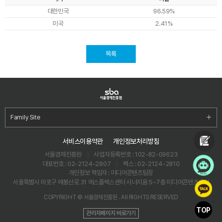
대한민국
96.59%
미국
2.41%
목록
Family Site
서비스이용약관
개인정보처리방침
서울경제진흥원
사업자등록번호 : 102-82-09623
대표번호 : 02-2124-2807
팩스 : 02-2124-2810
개인정보 책임자 : 미디어콘텐츠팀장
서울특별시 마포구 매봉산로 31 에스플렉스센터 시너지움 5~7층 미디어콘텐츠센터
COPYRIGHT © 서울경제진흥원 . All RIGHTS RESERVED
TOP
관리자페이지 바로가기