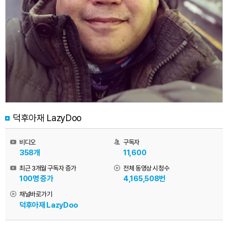
덕후아재 LazyDoo
비디오
구독자
358개
11,600
최근 3개월 구독자 증가
전체 동영상 시청수
100명 증가
4,165,508번
채널바로가기
덕후아재 LazyDoo