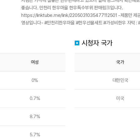
저렴한 가격에 질좋은 한우판매하고 있으니 밑에 링크에서 확인해
좋습니다. 만천리 한우마을 한우특수부위 판매링크입니다.
https://linktube.me/link/2205031035477112501 -
영상입니다- #만천리한우마을 #한우선물세트 #가성비한우 자막 :
시청자 국가
여성
국가
0%
대한민국
0.7%
미국
8.7%
5.7%