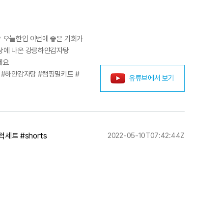
요 오늘한입 이번에 좋은 기회가
상에 나온 강릉하얀감자탕
세요
얀감자탕 #하얀감자탕 #캠핑밀키트 #
유튜브에서 보기
트 #shorts
2022-05-10T07:42:44Z