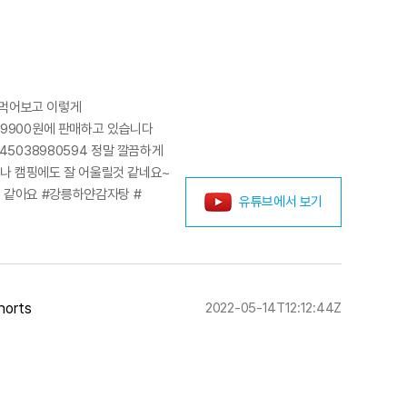
 먹어보고 이렇게
9900원에 판매하고 있습니다
12045038980594 정말 깔끔하게
나 캠핑에도 잘 어울릴것 같네요~
꺼 같아요 #강릉하얀감자탕 #
유튜브에서 보기
orts
2022-05-14T12:12:44Z