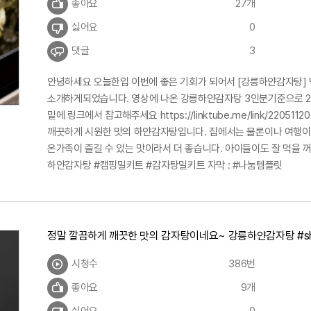
좋아요
27개
싫어요
0
댓글
3
안녕하세요 오늘한입 이번에 좋은 기회가 되어서 [강릉하얀감자탕]
소개하게되었습니다. 영상에 나온 강릉하얀감자탕 3인분기준으로 2
밑에 링크에서 참고해주세요 https://linktube.me/link/22051
깨끗하게 시원한 맛의 하얀감자탕입니다. 집에서는 물론이나 여행이
온가족이 즐길 수 있는 맛이라서 더 좋습니다. 아이들이도 잘 먹을 
하얀감자탕 #캠핑밀키트 #감자탕밀키트 자막 : #나눔템플릿
정말 깔끔하게 깨끗한 맛의 감자탕이네요~ 강릉하얀감자탕 #sh
시청수
386번
좋아요
9개