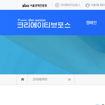
크리에이티브포스
서울애니메
캠페인
공개모집 캠페
에이전시 캠페
크리에이터