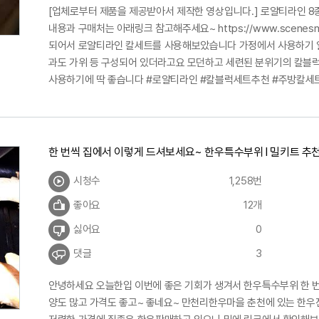
[업체로부터 제품을 제공받아서 제작한 영상입니다.] 로얄티라인 8
내용과 구매처는 아래링크 참고해주세요~ https://www.scenesm
되어서 로얄티라인 칼세트를 사용해보았습니다 가정에서 사용하기 
과도 가위 등 구성되어 있더라고요 모던하고 세련된 분위기의 칼블
사용하기에 딱 좋습니다 #로얄티라인 #칼블럭세트추천 #주방칼세트
한 번씩 집에서 이렇게 드셔보세요~ 한우특수부위 l 밀키트 추
시청수
1,258번
좋아요
12개
싫어요
0
댓글
3
안녕하세요 오늘한입 이번에 좋은 기회가 생겨서 한우특수부위 한 번
양도 많고 가격도 좋고~ 좋네요~ 만천리한우마을 춘천에 있는 