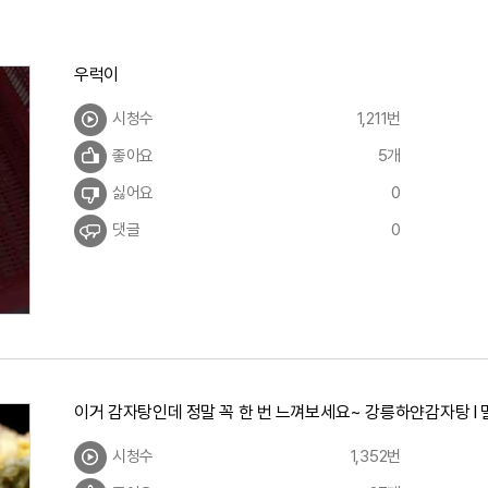
우럭이
시청수
1,211번
좋아요
5개
싫어요
0
댓글
0
이거 감자탕인데 정말 꼭 한 번 느껴보세요~ 강릉하얀감자탕 l 
시청수
1,352번