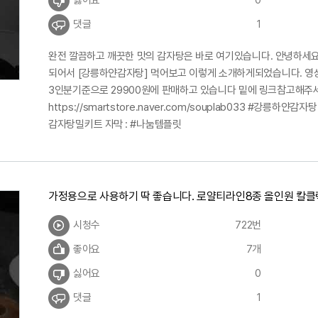
싫어요
0
댓글
1
완전 깔끔하고 깨끗한 맛의 감자탕은 바로 여기있습니다. 안녕하세
되어서 [강릉하얀감자탕] 먹어보고 이렇게 소개하게되었습니다. 영
3인분기준으로 29900원에 판매하고 있습니다 밑에 링크참고해주
https://smartstore.naver.com/souplab033 #강릉하
감자탕밀키트 자막 : #나눔템플릿
가정용으로 사용하기 딱 좋습니다. 로얄티라인8종 올인원 칼클럭세
시청수
722번
좋아요
7개
싫어요
0
댓글
1