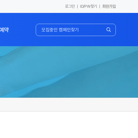
로그인
ID/PW찾기
회원가입
예약
스튜디오/장비 예약