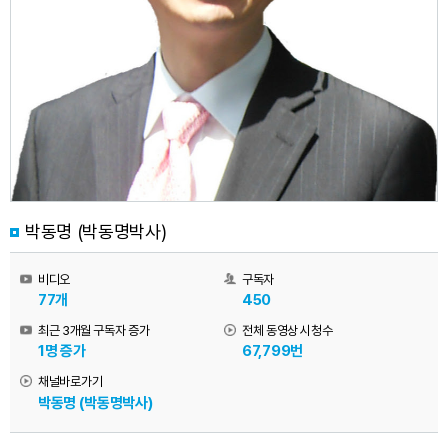
박동명 (박동명박사)
비디오
구독자
77개
450
최근 3개월 구독자 증가
전체 동영상 시청수
1명 증가
67,799번
채널바로가기
박동명 (박동명박사)