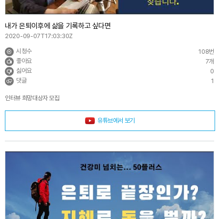
내가 은퇴이후에 삶을 기록하고 싶다면
2020-09-07T17:03:30Z
시청수
108번
좋아요
7개
싫어요
0
댓글
1
인터뷰 희망대상자 모집
유튜브에서 보기