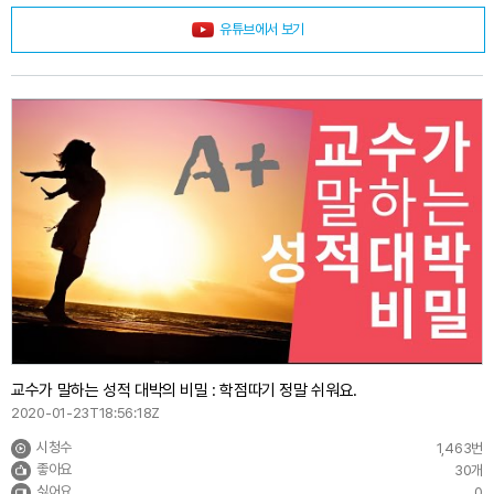
유튜브에서 보기
교수가 말하는 성적 대박의 비밀 : 학점따기 정말 쉬워요.
2020-01-23T18:56:18Z
시청수
1,463번
좋아요
30개
싫어요
0