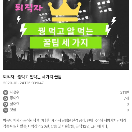
퇴직자...꿩먹고 알먹는 세가지 꿀팁
2020-01-24T16:33:04Z
시청수
211번
좋아요
7개
싫어요
0
댓글
0
박동명 박사가 공직퇴직 후, 체험한 세가지 꿀팁을 전격 공개. 현재 국가와 지방자치단체의
각종 위원회 활동, 대학강의 20년, 방송 및 저술활동, 공직 12년, 크리에이터,