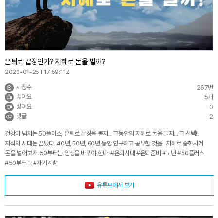
은퇴로 끝장인가? 지혜로 돈을 벌까?
2020-01-25T17:59:11Z
시청수
267번
좋아요
5개
싫어요
0
댓글
2
건강미 넘치는 50플러스, 은퇴로 끝장을 볼지... 그동안의 지혜로 돈을 벌지... 그 선택!!
지식의 시대는 끝났다. 40년, 50년, 60년 동안 연구하고 공부한 것을.. 지혜로 승화시켜
돈을 벌어보자. 50부터는 인생을 바꿔야 한다. #은퇴시대 #은퇴준비 #노년 #50플러스
#50부터는 #자기계발
유튜브에서 보기