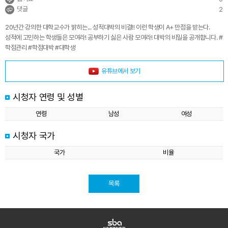
댓글
2
20년간 강의한 대학교수가 밝히는... 성적대박의 비결!! 이런 학생이 A+ 만점을 받는다.
성적에 고민하는 학생들은 모여라! 공부하기 싫은 사람 모여라! 대박의 비밀을 공개합니다. #
학점관리 #학점대박 #대학생
유튜브에서 보기
시청자 연령 및 성별
연령
남성
여성
시청자 국가
국가
비율
목록