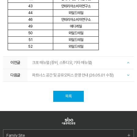
43
인테리어소비자연구소
44
와일드테일
46
인테리어소비자연구소
49
에디레일
50
와일드테일
51
와일드테일
52
와일드테일
이전글
크포 매뉴얼 (장비, 스튜디오, 기타 매뉴얼)
다음글
파트너스 공간 및 공유오피스 운영 안내 (26.05.01 수정)
목록
Family Site