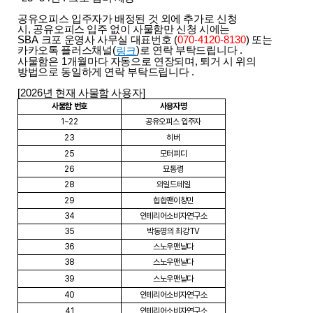
공유오피스 입주자가 배정된 것 외에 추가로 신청
시
,
공유오피스 입주 없이 사물함만 신청 시에는
SBA
크포 운영사 사무실 대표번호
(
070-4120-8130
)
또는
카카오톡 플러스채널
(
)
로 연락 부탁드립니다
.
링크
사물함은
1
개월마다 자동으로 연장되며
,
퇴거 시 위의
방법으로 동일하게 연락 부탁드립니다
.
[2026
년 현재 사물함 사용자
]
사물함 번호
사용자명
1~22
공유오피스 입주자
23
히버
25
모터피디
26
묘통령
28
와일드테일
29
힙합팬이창민
34
인테리어소비자연구소
35
박동명의 최강TV
36
스노우맨날다
38
스노우맨날다
39
스노우맨날다
40
인테리어소비자연구소
41
인테리어소비자연구소