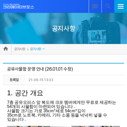
공지사항
공지사항
공지사항
공유사물함 운영 안내 (26.01.01 수정)
등록일
21-06-15 13:33
1.
공간​ 개요
7
층 공유오피스 앞 복도에 크포 멤버에게만 무료로 제공하는
54
개의 사물함이 마련되어 있습니다
.
사물함 크기는
가로
35cm*
세로
54cm*
깊이
35cm
로
노트북
,
카메라
,
기타 소품 등을 넉넉히 넣을 수
있습니다
.