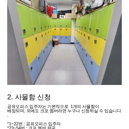
2.
사물함 신청
공유오피스 입주자는 기본적으로
1
개의 사물함이
배정되며
,
외에도
크포 멤버라면 누구나 신청하실 수 있습니다
.
*1~22
번
:
공유오피스 입주자
*23~54
번
:
크포 멤버 제공