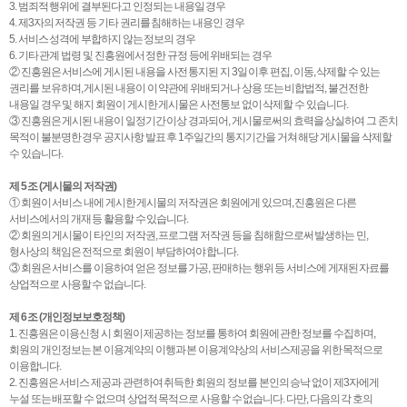
3. 범죄적 행위에 결부된다고 인정되는 내용일 경우
4. 제3자의 저작권 등 기타 권리를 침해하는 내용인 경우
5. 서비스 성격에 부합하지 않는 정보의 경우
6. 기타 관계 법령 및 진흥원에서 정한 규정 등에 위배되는 경우
② 진흥원은 서비스에 게시된 내용을 사전 통지된 지 3일 이후 편집, 이동, 삭제할 수 있는
권리를 보유하며, 게시된 내용이 이 약관에 위배되거나 상용 또는 비합법적, 불건전한
내용일 경우 및 해지 회원이 게시한 게시물은 사전통보 없이 삭제할 수 있습니다.
③ 진흥원은 게시된 내용이 일정기간 이상 경과되어, 게시물로써의 효력을 상실하여 그 존치
목적이 불분명한 경우 공지사항 발표 후 1주일간의 통지기간을 거쳐 해당 게시물을 삭제할
수 있습니다.
제 5 조 (게시물의 저작권)
① 회원이 서비스 내에 게시한 게시물의 저작권은 회원에게 있으며, 진흥원은 다른
서비스에서의 개재 등 활용할 수 있습니다.
② 회원의 게시물이 타인의 저작권, 프로그램 저작권 등을 침해함으로써 발생하는 민,
형사상의 책임은 전적으로 회원이 부담하여야 합니다.
③ 회원은 서비스를 이용하여 얻은 정보를 가공, 판매하는 행위 등 서비스에 게재된 자료를
상업적으로 사용할 수 없습니다.
제 6 조 (개인정보보호정책)
1. 진흥원은 이용신청 시 회원이 제공하는 정보를 통하여 회원에 관한 정보를 수집하며,
회원의 개인정보는 본 이용계약의 이행과 본 이용계약상의 서비스제공을 위한 목적으로
이용합니다.
2. 진흥원은 서비스 제공과 관련하여 취득한 회원의 정보를 본인의 승낙 없이 제3자에게
누설 또는 배포할 수 없으며 상업적 목적으로 사용할 수 없습니다. 다만, 다음의 각 호의