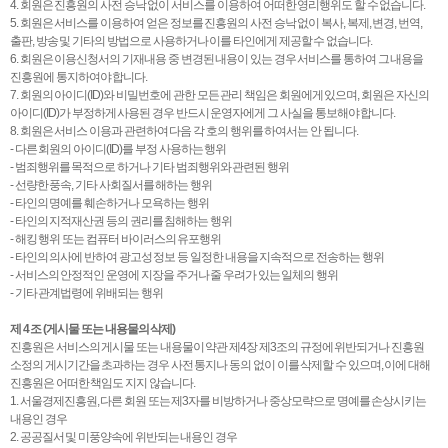
4. 회원은 진흥원의 사전 승낙 없이 서비스를 이용하여 어떠한 영리행위도 할 수 없습니다.
5. 회원은 서비스를 이용하여 얻은 정보를 진흥원의 사전 승낙 없이 복사, 복제, 변경, 번역,
출판, 방송 및 기타의 방법으로 사용하거나 이를 타인에게 제공할 수 없습니다.
6. 회원은 이용신청서의 기재내용 중 변경된 내용이 있는 경우 서비스를 통하여 그 내용을
진흥원에 통지하여야 합니다.
7. 회원의 아이디(ID)와 비밀번호에 관한 모든 관리 책임은 회원에게 있으며, 회원은 자신의
아이디(ID)가 부정하게 사용된 경우 반드시 운영자에게 그 사실을 통보해야 합니다.
8. 회원은 서비스 이용과 관련하여 다음 각 호의 행위를 하여서는 안 됩니다.
- 다른 회원의 아이디(ID)를 부정 사용하는 행위
- 범죄행위를 목적으로 하거나 기타 범죄행위와 관련된 행위
- 선량한 풍속, 기타 사회질서를 해하는 행위
- 타인의 명예를 훼손하거나 모욕하는 행위
- 타인의 지적재산권 등의 권리를 침해하는 행위
- 해킹 행위 또는 컴퓨터 바이러스의 유포행위
- 타인의 의사에 반하여 광고성 정보 등 일정한 내용을 지속적으로 전송하는 행위
- 서비스의 안정적인 운영에 지장을 주거나 줄 우려가 있는 일체의 행위
- 기타 관계법령에 위배되는 행위
제 4 조 (게시물 또는 내용물의 삭제)
진흥원은 서비스의 게시물 또는 내용물이 약관 제4장 제3조의 규정에 위반되거나 진흥원
소정의 게시기간을 초과하는 경우 사전 통지나 동의 없이 이를 삭제할 수 있으며, 이에 대해
진흥원은 어떠한 책임도 지지 않습니다.
1. 서울경제진흥원, 다른 회원 또는 제3자를 비방하거나 중상모략으로 명예를 손상시키는
내용인 경우
2. 공공질서 및 미풍양속에 위반되는 내용인 경우