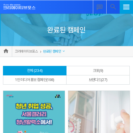
완료된 캠페인
크리에이티브포스
완료된 캠페인
전체 (234)
크포(9)
1인 미디어 홍보 캠페인(198)
브랜디드(27)
자세히 보기
자세히 보기